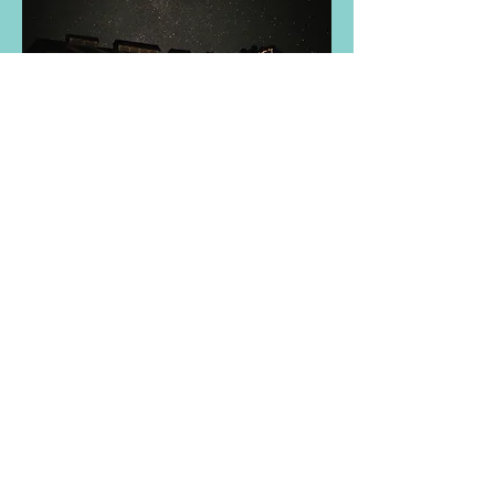
Monika
& Jakub
Katka & Peter