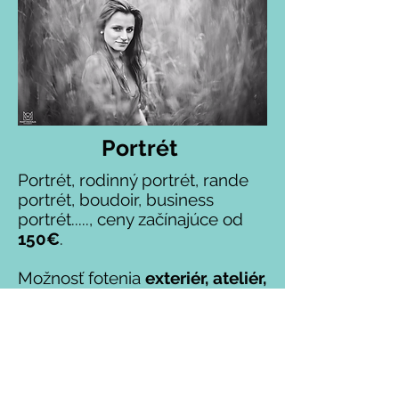
Portrét
Portrét, rodinný portrét, rande
portrét, boudoir, business
portrét....., ceny začínajúce od
15
0
€
.
Možnosť fotenia
exteriér, ateliér,
firma, u vás doma alebo
možnosť zohnať interér
(hotelová izba, apartmán)
Fotografie odovzdávam v
digitálnej podobe a tiež v